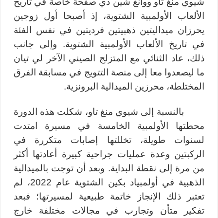
شيوي منغ تاو ووانغ شين دي صفحة خاصة في تاريخ
الألعاب الأولمبية الشتوية، إذ أصبحا أول زوجين
يحرزان ميداليتين ذهبيتين فرديتين في نفس الفئة
في تاريخ الألعاب الأولمبية الشتوية. وإلى جانب
ذلك، عاد الثنائي مع المتزلج الصيني الآخر لي تيان
ما ليصعدوا معا إلى منصة التتويج في مسابقة الفرق
المختلطة، محرزين الميدالية البرونزية.
بالنسبة إلى شيوي منغ تاو، شكلت هذه الدورة
محطتها الأولمبية الخامسة في مسيرة امتدت
لسنوات طويلة، تخللتها إصابات متكررة في
الركبتين وعدة عمليات جراحية كبيرة أعادتها أكثر
من مرة إلى نقطة البداية. وبعد أن توجت بالميدالية
الذهبية في أولمبياد بكين الشتوية عام 2022، لم
تعتبر ذلك الإنجاز خاتمة طبيعية لمسيرتها؛ فبعد
تفكير متأن وتجارب في مجالات مختلفة خارج