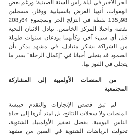
الحر الأخير في ليلة رأس السنة الصينية؛ ورغم بعض
الهفوات، أنهيا العرض بانسيابية ووقار، مسجلين
98ر135 نقطة في التزلج الحر وبمجموع 64ر208
نقطة واحتلا المركز الخامس. تبادل الاثنان التحية
قبل أي شيء آخر، وكأنهما يودعان سنوات طويلة
من الشراكة بشكر متبادل، في مشهد يذكر بأن
الصمود قد يتجلى أحيانا في "إكمال الرحلة" بقدر ما
يتجلى في الفوز بها.
من المنصات الأولمبية إلى المشاركة
المجتمعية
لم تبق قصص الإنجازات والتقدم حبيسة
المنصات ولا سجلات النتائج، بل امتد أثرها إلى حياة
الناس اليومية. بفضل تحفيز الأولمبياد الشتوية،
تحولت الرياضات الشتوية في الصين من مشهد