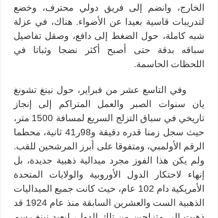
الخارج، وانضم إلى فريق دولي محترف، وخضع
لتدريبات قاسية بعيدا عن الأضواء. هناك، في عزلة
شبه كاملة، حول الضغط إلى دافع، وصقل تفاصيل
سباقه بدقة حتى أصبح أكثر نضجا وثباتا في
اللحظات الحاسمة.
وفي التاسع عشر من فبراير، حول نينغ تشونغ
يان سنوات الصبر والعمل المتراكم إلى إنجاز
تاريخي في سباق التزلج السريع لمسافة 1500 متر،
حيث سجل زمنا قدره دقيقة و98ر41 ثانية، محطما
الرقم الأولمبي، ومتفوقا على أبرز المرشحين للقب.
ولم يكن هذا الفوز مجرد ميدالية ذهبية جديدة، بل
إنهاء لاحتكار الدول الأوروبية والولايات المتحدة
الأمريكية دام 102 عام، حيث كانت جميع الميداليات
الذهبية الست والعشرين السابقة منذ عام 1924 قد
ذهبت إلى متزلجين من تلك الدول، ليعيد نينغ رسم