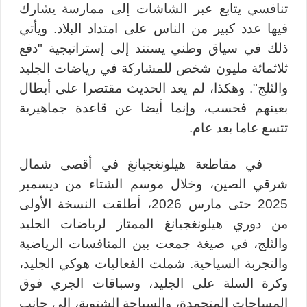
تنافسي يتابع عبر الشاشات إلى ممارسة يشارك
فيها عدد كبير من الناس على امتداد البلاد. ويأتي
ذلك في سياق وطني يستند إلى إستراتيجية "دفع
ثلاثمائة مليون شخص للمشاركة في رياضات الجليد
والثلج". وهكذا، لم يعد الحديث مقتصرا على أبطال
بعينهم فحسب، وإنما أيضا عن قاعدة جماهيرية
تتسع عاما بعد عام.
في مقاطعة هيلونغجيانغ في أقصى شمال
شرقي الصين، وخلال موسم الشتاء من ديسمبر
2025 حتى مارس 2026، أطلقت النسخة الأولى
من دوري هيلونغجيانغ الممتاز لرياضات
الجليد
والثلج
، في صيغة جمعت بين المنافسات الرياضية
والتجربة السياحية. شملت الفعاليات هوكي الجليد،
وكرة السلة على الجليد، وسباقات الجري فوق
المساحات المتجمدة، والسباحة الشتوية، إلى جانب