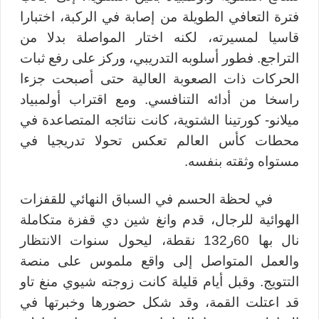
فترة التعافي الطويلة من إصابة في الركبة، اختبارا
قاسيا لمسيرته، لكنه اختار المواصلة بدلا من
التراجع. فطور أسلوبه التدريبي، وركز على رفع ثبات
الحركات ذات الصعوبة العالية حتى أصبحت جزءا
راسخا من أدائه التنافسي. ومع اقتراب أولمبياد
ميلانو- كورتينا الشتوية، كانت نتائجه المتصاعدة في
محطات كأس العالم تعكس تحولا تدريجيا في
مستواه وثقته بنفسه.
في لحظة الحسم في السباق النهائي
للقفزات
الهوائية للرجال، قدم وانغ شين دي قفزة متكاملة
نال بها 60ر132 نقطة، ليحول سنوات الانتظار
والعمل المتواصل إلى واقع ملموس على منصة
التتويج. وقبل أيام قليلة كانت زوجته شيوي منغ تاو
قد اعتلت القمة، وقد شكل حضورها وخبرتها في