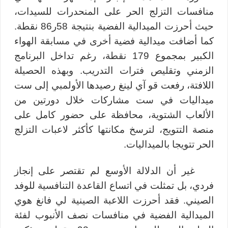
منافسات التزلج الحر على المنحدرات للسيدات،
حيث أحرزت الميدالية الفضية بنتيجة 58ر86 نقطة.
كما أضافت ميدالية فضية أخرى في مسابقة الهواء
الكبير بمجموع 179 نقطة، رغم تداخل البرنامج
الزمني وتقليص فترات التدريب. وبهذه الحصيلة
اللافتة، رفعت قو آي لينغ رصيدها الأولمبي إلى ست
ميداليات في ست مشاركات خلال دورتين من
الألعاب الشتوية، محافظة على حضور كامل على
منصة التتويج، لترسخ مكانتها كأكثر لاعبات التزلج
الحر تتويجا بالميداليات.
غير أن الدلالة الأوسع لم تقتصر على إنجاز
فردي، بل تمثلت في اتساع القاعدة التنافسية للوفد
الصيني. فقد أحرزت اللاعبة الصينية لي فانغ هوي
الميدالية الفضية في منافسات نصف الأنبوب
لفئة