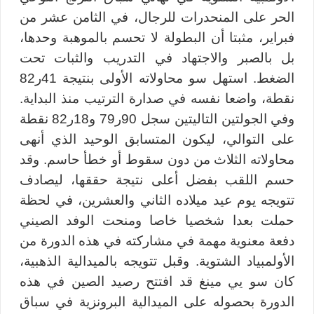
الحر على المنحدرات للرجال
، في الثامن عشر من
فبراير، مثبتا أن البطولة لا تحسم بالموهبة وحدها،
بل بالصبر والاجتهاد في التدريب والثبات تحت
الضغط. استهل سو محاولاته الأولى بنتيجة 41ر82
نقطة، واضعا نفسه في صدارة الترتيب منذ البداية.
وفي الجولتين التاليتين سجل 90ر79 و18ر82 نقطة
على التوالي، ليكون المتسابق الوحيد الذي أنهى
محاولاته الثلاث من دون سقوط أو خطأ حاسم. وقد
حسم اللقب بفضل أعلى نتيجة حققها، ليصادف
تتويجه يوم عيد ميلاده الثاني والعشرين، في لحظة
حملت بعدا شخصيا خاصا ومنحت الوفد الصيني
دفعة معنوية مهمة في مشاركته في هذه الدورة من
الأولمبياد الشتوية. وقبل تتويجه بالميدالية الذهبية،
كان سو يي مينغ قد افتتح رصيد الصين في هذه
الدورة بحصوله على الميدالية البرونزية في سباق