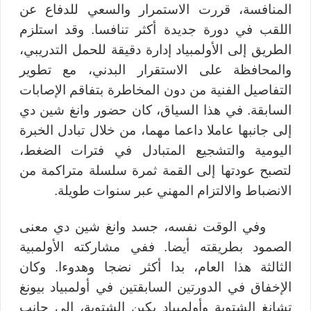
المنافسة، قررت الاستمرار والسعي للدفاع عن
اللقب في دورة جديدة أكثر تنافسا. وقد استلزم
الطريق إلى الأولمبياد إدارة دقيقة للحمل التدريبي،
والمحافظة على الاستقرار البدني، مع تطوير
التفاصيل الفنية من دون المخاطرة بتفاقم الإصابات
السابقة. في هذا السياق، كان حضور وانغ شين دي
إلى جانبها عاملا داعما مهما، من خلال تبادل الخبرة
اليومية والتشجيع المتبادل في فترات الضغط،
لتصبح عودتها إلى القمة ثمرة سلسلة متراكمة من
الانضباط والالتزام المهني عبر سنوات طويلة.
وفي الوقت نفسه، جسد وانغ شين دي معنى
الصمود بطريقته أيضا.
ف
في مشاركته الأولمبية
الثالثة هذا العام، بدا أكثر نضجا وهدوءا. وكان
الإخفاق في الدورتين السابقتين في
أولمبياد
بيونغ
تشانغ الشتوية وأولمبياد بكين الشتوية، إلى جانب