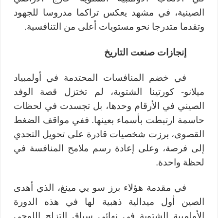
الصينية، في مشهد يعكس تراكما مدروسا للجهود
وتقدما متدرجا نحو مستويات أعلى من التنافسية.
إنجازات صنعت التاريخ
في خضم المنافسات المحتدمة في أولمبياد
ميلانو- كورتينا الشتوية، لم تختزل قصة الوفد
الصيني في الأرقام وحدها، بل تجسدت في لحظات
حاسمة ارتبطت بأسماء بعينها. ففي مواقف الضغط
القصوى، برزت شخصيات قادرة على تحويل التحدي
إلى فرصة، وعلى إعادة رسم ملامح المنافسة في
لحظة واحدة.
في مقدمة هؤلاء برز سو يي مينغ، الذي أهدى
الصين أول ميدالية ذهبية لها في هذه الدورة
الأولمبية الشتوية في
نهائي سباق التزلج اللوحي