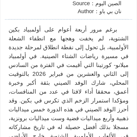
الصين اليوم：Source
نان بي باو：Author
برغم مرور أربعة أعوام على أولمبياد بكين
الشتوية، لم يخفت وهجها مع انطفاء الشعلة
الأولمبية، بل تحول إلى نقطة انطلاق لمرحلة جديدة
في مسيرة رياضات الشتاء الصينية. في أولمبياد
ميلانو- كورتينا التي أقيمت في الفترة من السادس
إلى الثاني والعشرين من فبراير 2026 بالتوقيت
المحلي، شارك الوفد الصيني بثقة أكبر وخبرة
أعمق، محققا أداء لافتا في عدد من المنافسات،
ومؤكدا استمرار الزخم الذي تكرس في بكين. وقد
أحرز الوفد الصيني في هذه الدورة خمس ميداليات
ذهبية وأربع ميداليات فضية وست ميداليات برونزية،
مسجلا بذلك أفضل حصيلة له في تاريخ مشاركاته
في الألعاب الأولمبية الشتوية خارج الأراضي