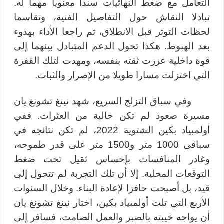
التعامل مع ضغط النهائيات سندا معنويا مهما له.
تبادلا النقاش حول التفاصيل الفنية، وتقاسما
لحظات التوتر قبل الانطلاق، ثم راجعا الأداء بهدوء
بعد الهبوط. هكذا تحول الدعم المتبادل بينهما إلى
قوة داخلية عززت ثقته بنفسه، ومهدت لتلك القفزة
التي اختزلت مسارا طويلا من الإصرار والثبات.
وفي سباق التزلج السريع، شهد نينغ تشونغ يان
مسيرة صعود لم تكن خالية من العثرات. ففي
أولمبياد بكين الشتوية 2022، لم تكن نتائجه في
سباقي 1000 متر و1500 متر على قدر طموحه،
وغادر المنافسات بإحساس ثقيل تحت ضغط
التوقعات المحلية. إلا أن تلك التجربة لم تتحول إلى
قيد، بل أصبحت حافزا لإعادة البناء. وخلال السنوات
الأربع التي تلت أولمبياد بكين، اختار نينغ تشونغ يان
أن يواجه خيبته بالصبر والعمل الصامت، فسافر إلى