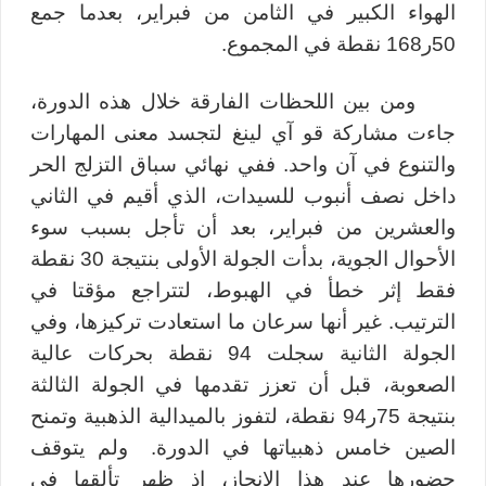
الهواء الكبير في الثامن من فبراير، بعدما جمع
50ر168 نقطة في المجموع.
ومن بين اللحظات الفارقة خلال هذه الدورة،
جاءت مشاركة قو آي لينغ لتجسد معنى المهارات
والتنوع في آن واحد. ففي نهائي سباق التزلج الحر
داخل نصف أنبوب للسيدات، الذي أقيم في الثاني
والعشرين من فبراير، بعد أن تأجل بسبب سوء
الأحوال الجوية، بدأت الجولة الأولى بنتيجة 30 نقطة
فقط إثر خطأ في الهبوط، لتتراجع مؤقتا في
الترتيب. غير أنها سرعان ما استعادت تركيزها، وفي
الجولة الثانية سجلت 94 نقطة بحركات عالية
الصعوبة، قبل أن تعزز تقدمها في الجولة الثالثة
بنتيجة 75ر94 نقطة، لتفوز بالميدالية الذهبية وتمنح
الصين خامس ذهبياتها في الدورة.
ولم يتوقف
حضورها عند هذا الإنجاز، إذ ظهر تألقها في