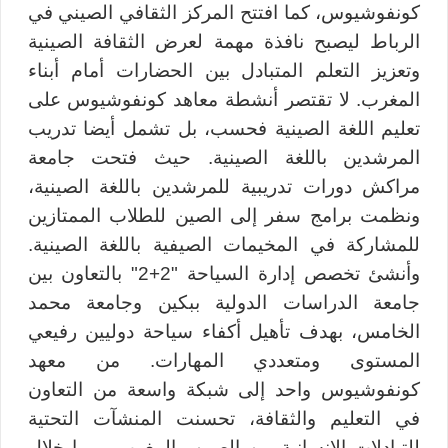
كونفوشيوس، كما افتتح المركز الثقافي الصيني في
الرباط ليصبح نافذة مهمة لعرض الثقافة الصينية
وتعزيز التعلم المتبادل بين الحضارات أمام أبناء
المغرب. لا تقتصر أنشطة معاهد كونفوشيوس على
تعليم اللغة الصينية فحسب، بل تشمل أيضا تدريب
المرشدين باللغة الصينية. حيث فتحت جامعة
مراكش دورات تدريبية للمرشدين باللغة الصينية،
ونظمت برامج سفر إلى الصين للطلاب الممتازين
للمشاركة في المخيمات الصيفية باللغة الصينية.
وأنشئ تخصص إدارة السياحة "2+2" بالتعاون بين
جامعة الدراسات الدولية ببكين وجامعة محمد
الخامس، بهدف تأهيل أكفاء سياحة دوليين رفيعي
المستوى ومتعددي المهارات. من معهد
كونفوشيوس واحد إلى شبكة واسعة من التعاون
في التعليم والثقافة، تحسنت المنشآت التحتية
للتبادلات الإنسانية بين الصين والمغرب يوميا خلال